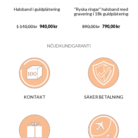
Halsband i guldplätering
"Ryska ringar" halsband med
gravering i 18k guldplätering
940,00
kr
790,00
kr
1 140,00
kr
890,00
kr
NÖJDKUNDGARANTI
SÄKER BETALNING
KONTAKT