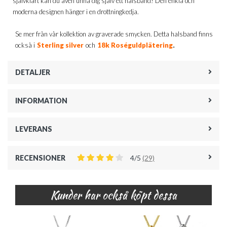
självklart kan du även unna dig själv ett halsband! Den enkla och
moderna designen hänger i en drottningkedja.
Se mer från vår kollektion av graverade smycken. Detta halsband finns
.
också i
Sterling silver
och
18k Roséguldplätering
DETALJER
INFORMATION
LEVERANS
RECENSIONER
4/5
(29)
Kunder har också köpt dessa