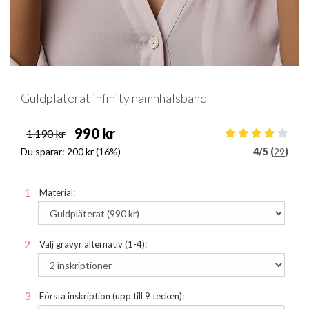
Guldpläterat infinity namnhalsband
990 kr
1 190 kr
Du sparar:
200 kr
(16%)
4
/
5 (
29
)
Material:
Välj gravyr alternativ (1-4):
Första inskription (upp till 9 tecken):