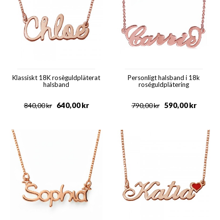
Klassiskt 18K rosèguldpläterat
Personligt halsband i 18k
halsband
roséguldplätering
640,00
kr
590,00
kr
840,00
kr
790,00
kr