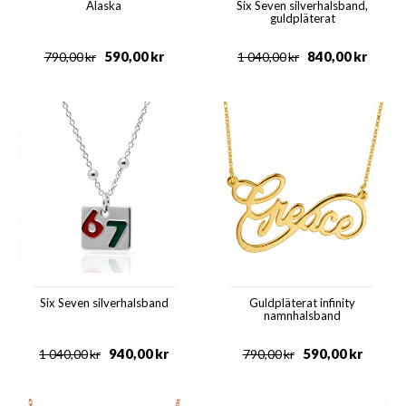
Alaska
Six Seven silverhalsband,
guldpläterat
590,00
kr
840,00
kr
790,00
kr
1 040,00
kr
Six Seven silverhalsband
Guldpläterat infinity
namnhalsband
940,00
kr
590,00
kr
1 040,00
kr
790,00
kr