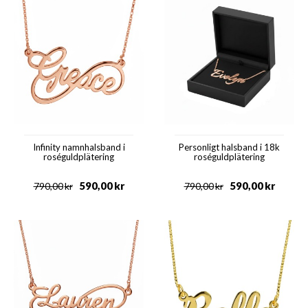
Infinity namnhalsband i
Personligt halsband i 18k
roséguldplätering
roséguldplätering
590,00
kr
590,00
kr
790,00
kr
790,00
kr