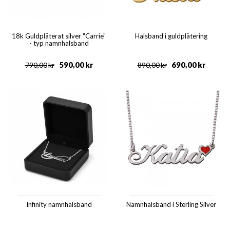
18k Guldpläterat silver "Carrie"
Halsband i guldplätering
- typ namnhalsband
590,00
kr
690,00
kr
790,00
kr
890,00
kr
Infinity namnhalsband
Namnhalsband i Sterling Silver