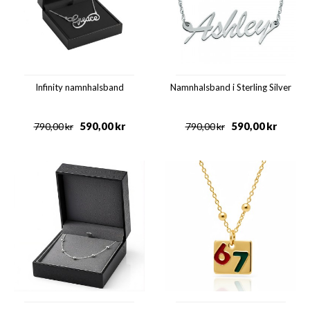
Infinity namnhalsband
Namnhalsband i Sterling Silver
590,00
kr
590,00
kr
790,00
kr
790,00
kr