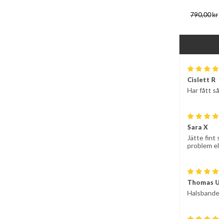
790,00
kr
Cislett R
Har fått s
Sara X
Jätte fint
problem el 
Thomas 
Halsbande