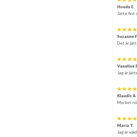
Houda E
Jätte fint
Suzanné 
Det är jätt
Vaneline 
Jag är jätt
Klaudis A
Mycket nöj
Maria T
Jag är väl