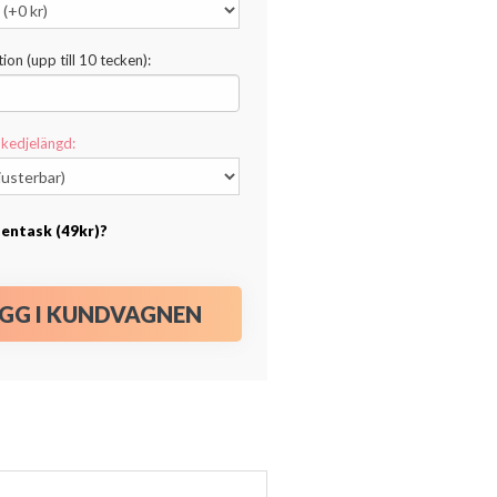
ion (upp till 10 tecken):
kedjelängd:
esentask (49kr)?
GG I KUNDVAGNEN