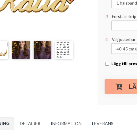
Första inskript
Välj justerbar
Lägg till pr
LÄ
NING
DETALJER
INFORMATION
LEVERANS