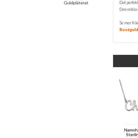
Guldpläterat
Det perfekt
Den enkla 
Se mer frå
Roséguld
Namnha
Sterli