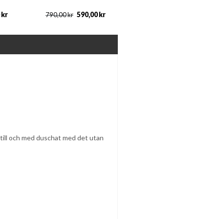
kr
590,00
kr
790,00
kr
h till och med duschat med det utan