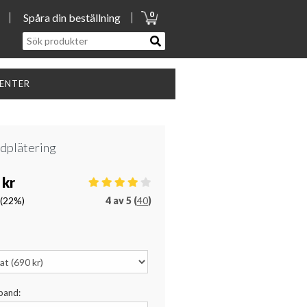
0
Spåra din beställning
SENTER
ldplätering
 kr
(22%)
4
av
5 (
40
)
sband: