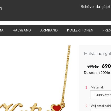
Behöver du hjälp?
n
MA
HALSBAND
ARMBAND
KOLLEKTIONEN
PRE
Halsband i gu
690
890 kr
Du sparar:
200 kr
Material:
Välj antal hal