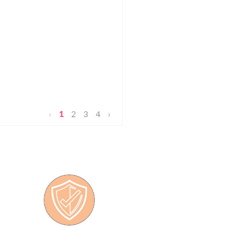
‹
1
2
3
4
›