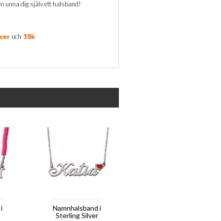
en unna dig själv ett halsband!
lver
och
18k
i
Namnhalsband i
Sterling Silver