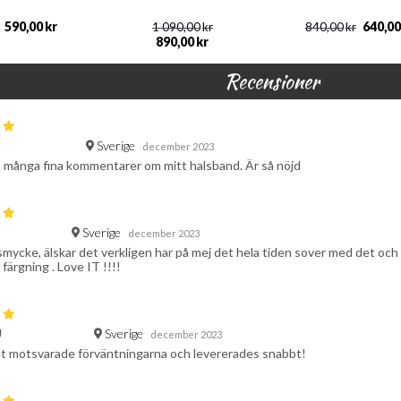
590,00
kr
640,00
1 090,00
kr
840,00
kr
890,00
kr
Recensioner
Sverige
december 2023
å många fina kommentarer om mitt halsband. Är så nöjd
Sverige
december 2023
 smycke, älskar det verkligen har på mej det hela tiden sover med det oc
färgning . Love IT !!!!
Sverige
U
december 2023
t motsvarade förväntningarna och levererades snabbt!