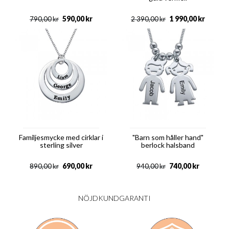
590,00
kr
1 990,00
kr
790,00
kr
2 390,00
kr
Familjesmycke med cirklar i
"Barn som håller hand"
sterling silver
berlock halsband
690,00
kr
740,00
kr
890,00
kr
940,00
kr
NÖJDKUNDGARANTI