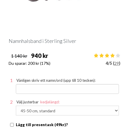
Namnhalsband i Sterling Silver
940 kr
1 140 kr
Du sparar:
200 kr
(17%)
4
/
5 (
29
)
Vänligen skriv ett namn/ord (upp till 10 tecken):
Välj justerbar
kedjelängd:
Lägg till presentask (49kr)?