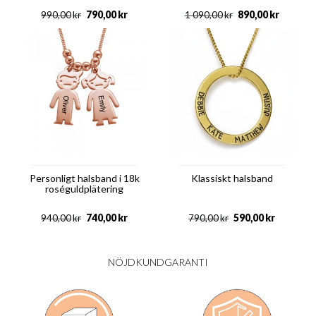
790,00
kr
890,00
kr
990,00
kr
1 090,00
kr
Personligt halsband i 18k
Klassiskt halsband
roséguldplätering
740,00
kr
590,00
kr
940,00
kr
790,00
kr
NÖJDKUNDGARANTI