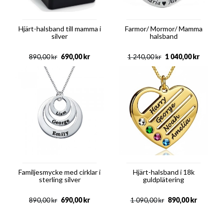
Hjärt-halsband till mamma i
Farmor/ Mormor/ Mamma
silver
halsband
690,00
kr
1 040,00
kr
890,00
kr
1 240,00
kr
Familjesmycke med cirklar i
Hjärt-halsband i 18k
sterling silver
guldplätering
690,00
kr
890,00
kr
890,00
kr
1 090,00
kr