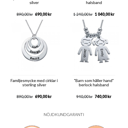
silver
halsband
690,00
kr
1 040,00
kr
890,00
kr
1 240,00
kr
Familjesmycke med cirklar i
"Barn som håller hand"
sterling silver
berlock halsband
690,00
kr
740,00
kr
890,00
kr
940,00
kr
NÖJDKUNDGARANTI