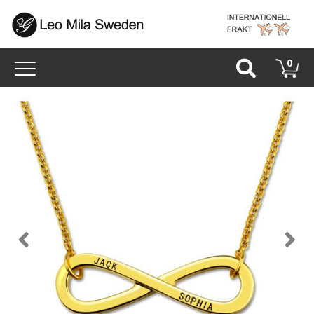
Toggle
0
navigation
Back
N