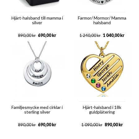
Hjärt-halsband till mamma i
Farmor/ Mormor/ Mamma
silver
halsband
690,00
kr
1 040,00
kr
890,00
kr
1 240,00
kr
Familjesmycke med cirklar i
Hjärt-halsband i 18k
sterling silver
guldplätering
690,00
kr
890,00
kr
890,00
kr
1 090,00
kr