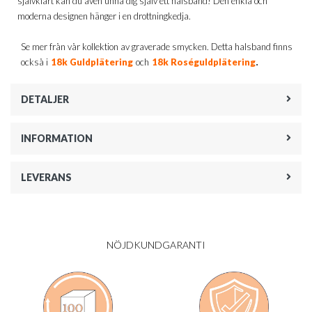
självklart kan du även unna dig själv ett halsband! Den enkla och
moderna designen hänger i en drottningkedja.
Se mer från vår kollektion av graverade smycken. Detta halsband finns
.
också i
18k Guldplätering
och
18k Roséguldplätering
DETALJER
INFORMATION
LEVERANS
NÖJDKUNDGARANTI