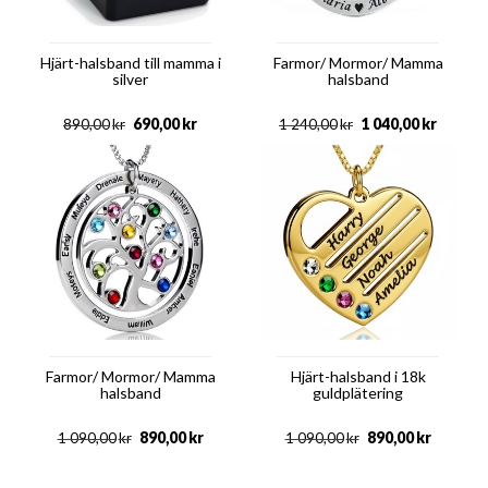
Hjärt-halsband till mamma i
Farmor/ Mormor/ Mamma
silver
halsband
690,00
kr
1 040,00
kr
890,00
kr
1 240,00
kr
Farmor/ Mormor/ Mamma
Hjärt-halsband i 18k
halsband
guldplätering
890,00
kr
890,00
kr
1 090,00
kr
1 090,00
kr