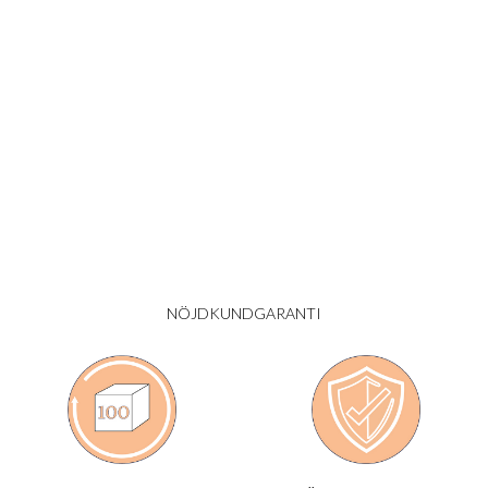
Metod
Beräknad leverans
Pris
Standardleverans (PostNord)
12 arbetsdagar
90,00
kr
Expressleverans ׂ(DHL)
5 arbetsdagar
240,00
kr
NÖJDKUNDGARANTI