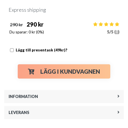
Express shipping
290 kr
290 kr
Du sparar:
0 kr
(0%)
5
/
5 (
0
)
Lägg till presentask (49kr)?
LÄGG I KUNDVAGNEN
INFORMATION
LEVERANS