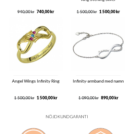
740,00
kr
1 500,00
kr
940,00
kr
1 500,00
kr
Angel Wings Infinity Ring
Infinity-armband med namn
1 500,00
kr
890,00
kr
1 500,00
kr
1 090,00
kr
NÖJDKUNDGARANTI