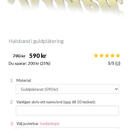
Halsband i guldplätering
590 kr
790 kr
Du sparar:
200 kr
(25%)
5
/
5 (
0
)
Material:
Vänligen skriv ett namn/ord (upp till 10 tecken):
Välj justerbar
kedjelängd: