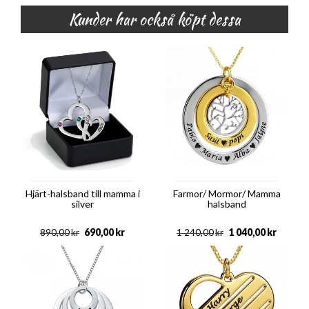
Kunder har också köpt dessa
Hjärt-halsband till mamma i
Farmor/ Mormor/ Mamma
silver
halsband
690,00
kr
1 040,00
kr
890,00
kr
1 240,00
kr