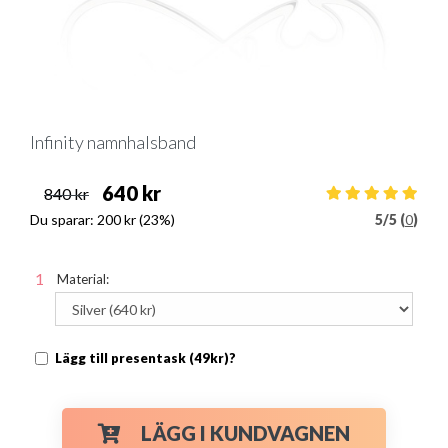
Infinity namnhalsband
640 kr
840 kr
Du sparar:
200 kr
(23%)
5
/
5 (
0
)
Material:
Lägg till presentask (49kr)?
LÄGG I KUNDVAGNEN