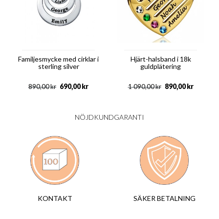
Familjesmycke med cirklar i
Hjärt-halsband i 18k
sterling silver
guldplätering
690,00
kr
890,00
kr
890,00
kr
1 090,00
kr
NÖJDKUNDGARANTI
SÄKER BETALNING
KONTAKT