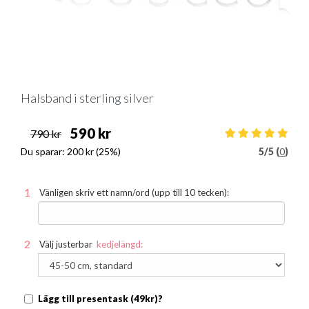
Halsband i sterling silver
590 kr
790 kr
Du sparar:
200 kr
(25%)
5
/
5 (
0
)
Vänligen skriv ett namn/ord (upp till 10 tecken):
Välj justerbar
kedjelängd:
Lägg till presentask (49kr)?