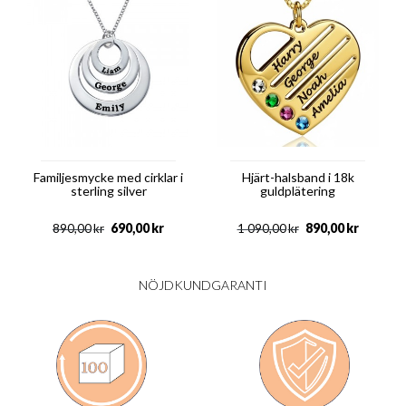
Familjesmycke med cirklar i
Hjärt-halsband i 18k
sterling silver
guldplätering
690,00
kr
890,00
kr
890,00
kr
1 090,00
kr
NÖJDKUNDGARANTI