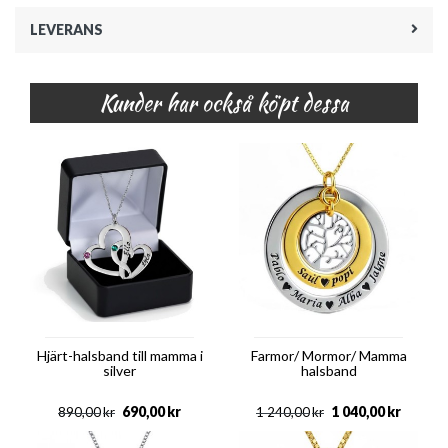
LEVERANS
Kunder har också köpt dessa
Hjärt-halsband till mamma i
Farmor/ Mormor/ Mamma
silver
halsband
690,00
kr
1 040,00
kr
890,00
kr
1 240,00
kr