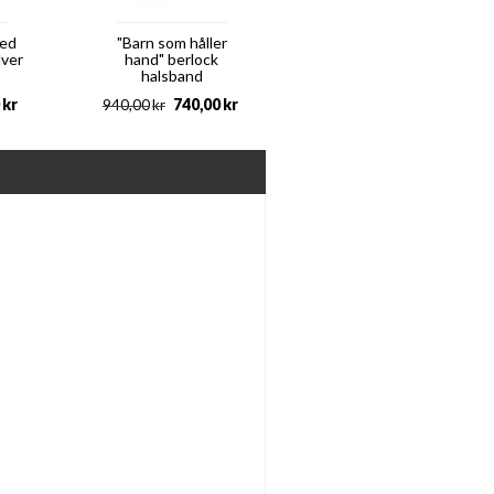
med
"Barn som håller
ilver
hand" berlock
halsband
kr
740,00
kr
940,00
kr