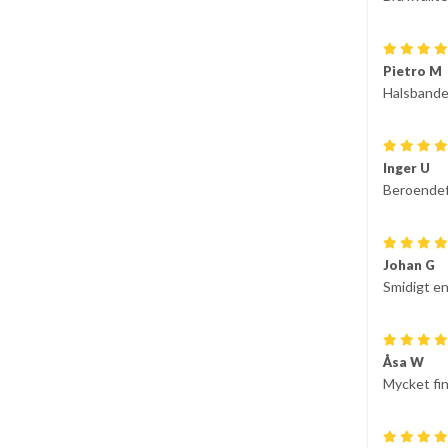
Pietro M
Halsbandet
Inger U
Beroendefr
Johan G
Smidigt en
Åsa W
Mycket fin