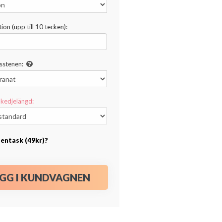
ion (upp till 10 tecken):
sstenen:
kedjelängd:
esentask (49kr)?
GG I KUNDVAGNEN