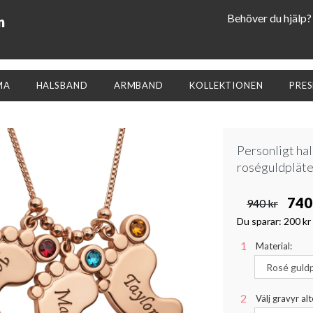
Behöver du hjälp?
n
MA
HALSBAND
ARMBAND
KOLLEKTIONEN
PRE
Personligt hal
roséguldpläte
740
940 kr
Du sparar:
200 kr
Material:
Välj gravyr alt