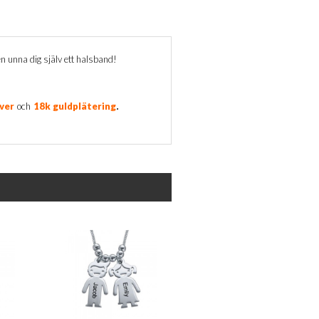
en unna dig själv ett halsband!
.
lver
och
18k guldplätering