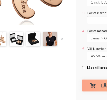
Första inskript
Första månad
Välj justerbar
Lägg till pr
LÄ