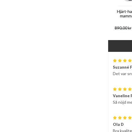
Hjärt-ha
mamma 
890,00
kr
Suzanné 
Det var sn
Vaneline 
Så nöjd me
Ola D
Bra kvalite