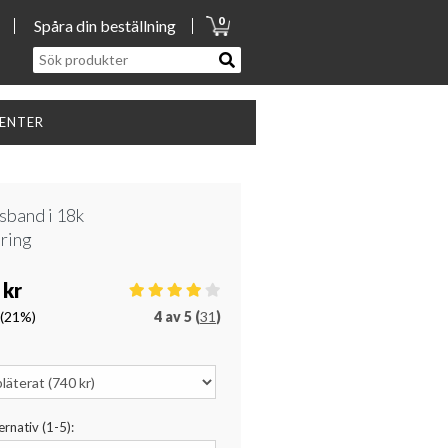
0
Spåra din beställning
SENTER
sband i 18k
ring
 kr
(21%)
4
av
5 (
31
)
ernativ (1-5):