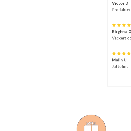
Victor D
Produkten 
Birgitta 
Vackert o
Malin U
Jättefint