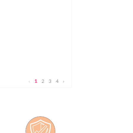
‹
1
2
3
4
›