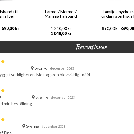
lsband till
Farmor/ Mormor/
Familjesmycke 
i silver
Mamma halsband
cirklar i sterling s
690,00
kr
690,00
1 240,00
kr
890,00
kr
1 040,00
kr
Recensioner
Sverige
F
december 2023
yggt i verkligheten. Mottagaren blev väldigt nöjd.
Sverige
P
december 2023
d min beställning.
Sverige
december 2023
t! Fina