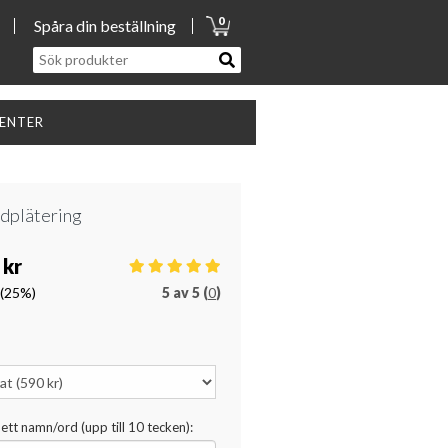
0
Spåra din beställning
SENTER
ldplätering
 kr
(25%)
5
av
5 (
0
)
 ett namn/ord (upp till 10 tecken):