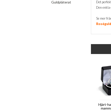
Guldpläterat
Det perfekt
Den enkla 
Se mer frå
Roséguld
Hjärt-ha
mamma 