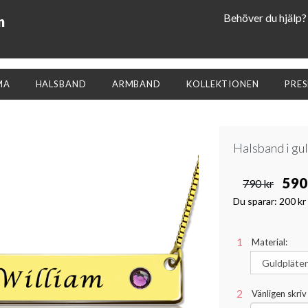
Behöver du hjälp?
n
MA
HALSBAND
ARMBAND
KOLLEKTIONEN
PRE
Halsband i gu
590
790 kr
Du sparar:
200 kr
Material:
Vänligen skriv