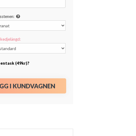
sstenen:
kedjelängd:
esentask (49kr)?
GG I KUNDVAGNEN