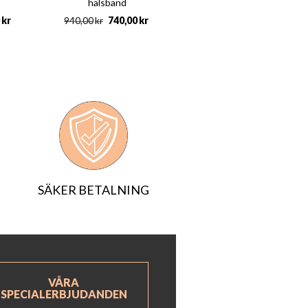
halsband
kr
740,00
kr
940,00
kr
SÄKER BETALNING
VÅRA
SPECIALERBJUDANDEN