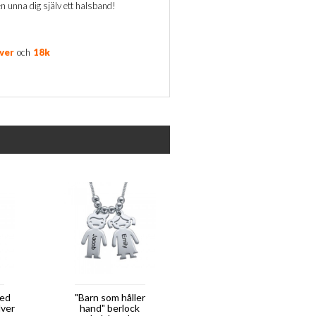
en unna dig själv ett halsband!
lver
och
18k
med
"Barn som håller
ilver
hand" berlock