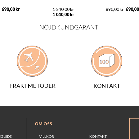
690,00
kr
690,00
1 240,00
kr
890,00
kr
1 040,00
kr
NÖJDKUNDGARANTI
FRAKTMETODER
KONTAKT
OM OSS
SGUIDE
VILLKOR
KONTAKT