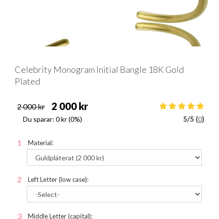
Celebrity Monogram Initial Bangle 18K Gold
Plated
2 000 kr
2 000 kr
Du sparar:
0 kr
(0%)
5
/
5 (
0
)
Material:
Left Letter (low case):
Middle Letter (capital):