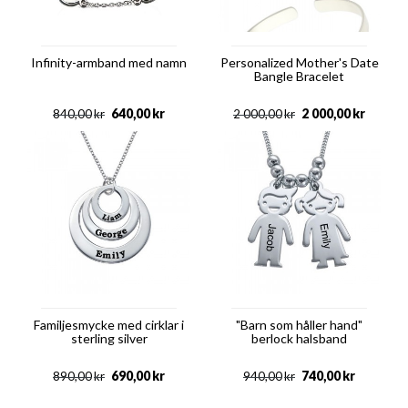
Infinity-armband med namn
Personalized Mother's Date
Bangle Bracelet
640,00
kr
2 000,00
kr
840,00
kr
2 000,00
kr
Familjesmycke med cirklar i
"Barn som håller hand"
sterling silver
berlock halsband
690,00
kr
740,00
kr
890,00
kr
940,00
kr