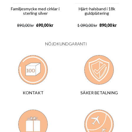
Familjesmycke med cirklar i
Hjärt-halsband i 18k
sterling silver
guldplätering
690,00
kr
890,00
kr
890,00
kr
1 090,00
kr
NÖJDKUNDGARANTI
SÄKER BETALNING
KONTAKT