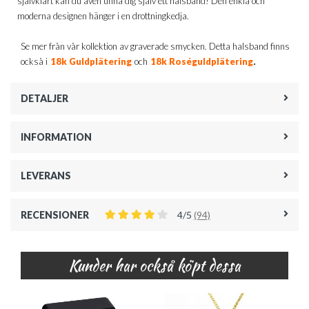
självklart kan du även unna dig själv ett halsband! Den enkla och
moderna designen hänger i en drottningkedja.
Se mer från vår kollektion av graverade smycken. Detta halsband finns
.
också i
18k Guldplätering
och
18k Roséguldplätering
DETALJER
INFORMATION
LEVERANS
RECENSIONER
4/5
(94)
Kunder har också köpt dessa