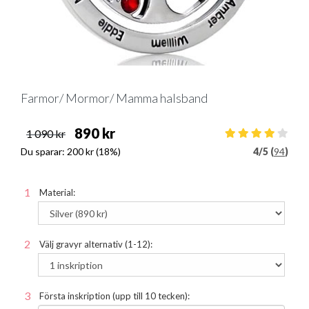
Farmor/ Mormor/ Mamma halsband
890 kr
1 090 kr
Du sparar:
200 kr
(18%)
4
/
5 (
94
)
Material:
Välj gravyr alternativ (1-12):
Första inskription (upp till 10 tecken):