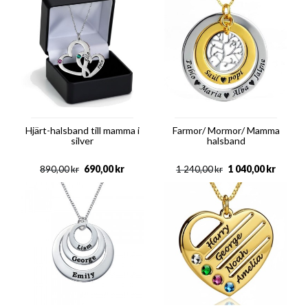
Hjärt-halsband till mamma i
Farmor/ Mormor/ Mamma
silver
halsband
690,00
kr
1 040,00
kr
890,00
kr
1 240,00
kr