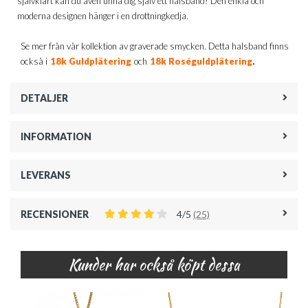
självklart kan du även unna dig själv ett halsband! Den enkla och
moderna designen hänger i en drottningkedja.
Se mer från vår kollektion av graverade smycken. Detta halsband finns
.
också i
18k Guldplätering
och
18k Roséguldplätering
DETALJER
INFORMATION
LEVERANS
RECENSIONER
4/5
(25)
Kunder har också köpt dessa