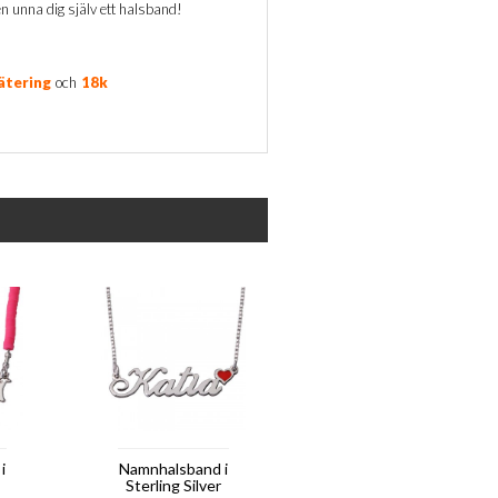
en unna dig själv ett halsband!
ätering
och
18k
i
Namnhalsband i
Sterling Silver