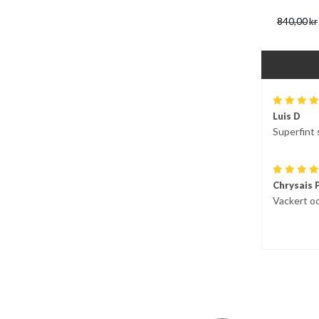
840,00
kr
Luis D
Superfint
Chrysais 
Vackert o