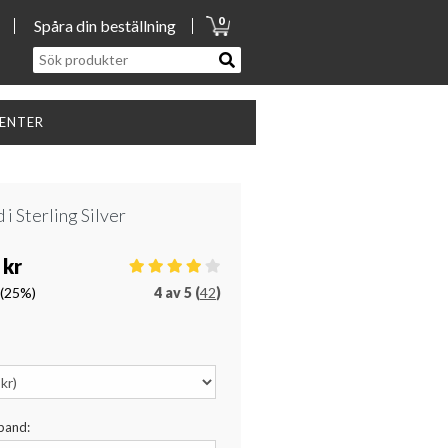
0
Spåra din beställning
SENTER
i Sterling Silver
 kr
(25%)
4
av
5 (
42
)
sband: