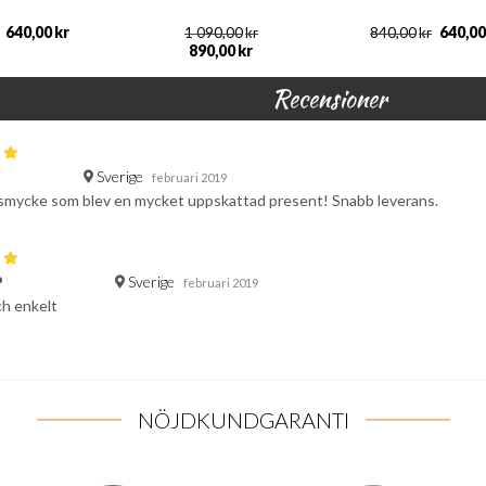
640,00
kr
640,00
1 090,00
kr
840,00
kr
890,00
kr
Recensioner
Sverige
februari 2019
 smycke som blev en mycket uppskattad present! Snabb leverans.
Sverige
P
februari 2019
ch enkelt
NÖJDKUNDGARANTI