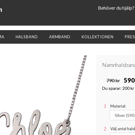
Behöver du hjälp?
n
MA
HALSBAND
ARMBAND
KOLLEKTIONEN
PRE
Namnhalsband 
590
790 kr
Du sparar:
200 kr
Material:
Välj antal hal