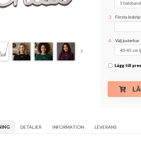
Första inskript
Välj justerbar
Lägg till pr
LÄ
NING
DETALJER
INFORMATION
LEVERANS