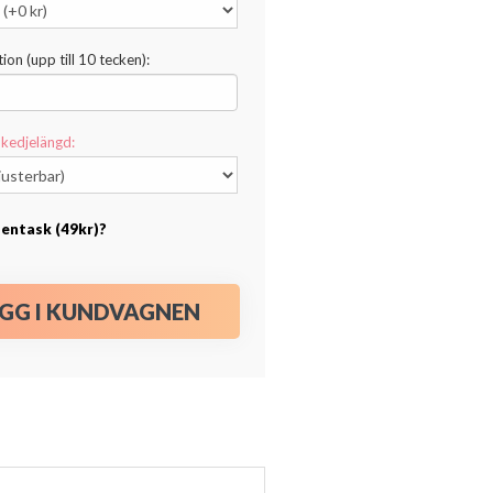
ion (upp till 10 tecken):
kedjelängd:
esentask (49kr)?
GG I KUNDVAGNEN