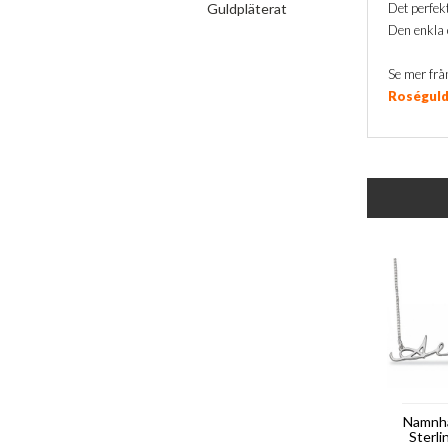
Guldpläterat
Det perfekt
Den enkla 
Se mer frå
Roséguld
Namnha
Sterli