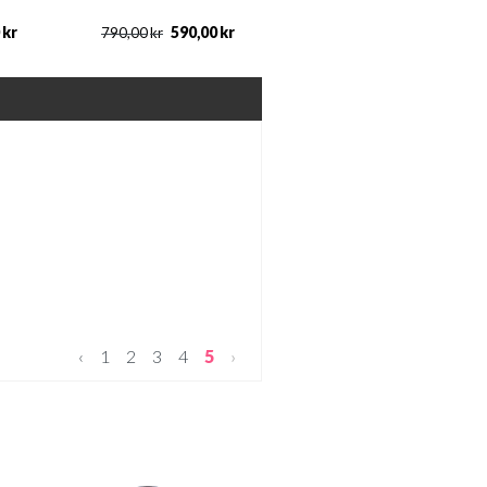
kr
590,00
kr
790,00
kr
‹
1
2
3
4
5
›