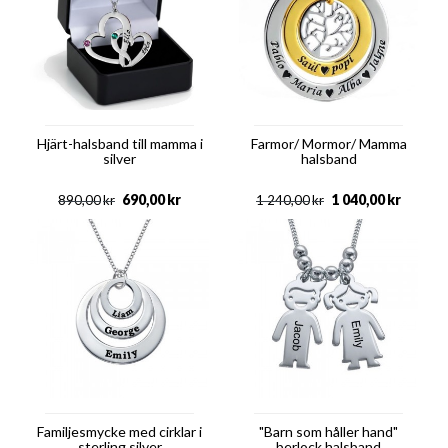
Hjärt-halsband till mamma i
Farmor/ Mormor/ Mamma
silver
halsband
690,00
kr
1 040,00
kr
890,00
kr
1 240,00
kr
Familjesmycke med cirklar i
"Barn som håller hand"
sterling silver
berlock halsband