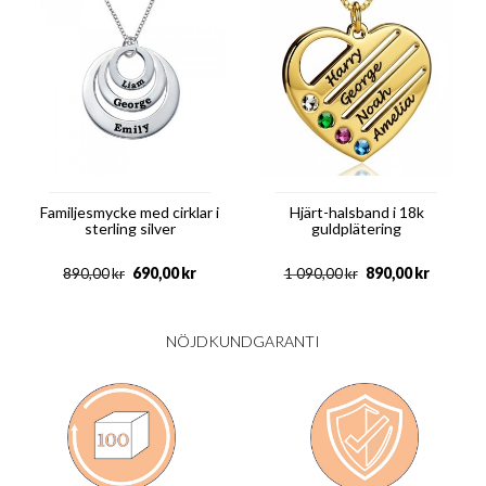
Familjesmycke med cirklar i
Hjärt-halsband i 18k
sterling silver
guldplätering
690,00
kr
890,00
kr
890,00
kr
1 090,00
kr
NÖJDKUNDGARANTI