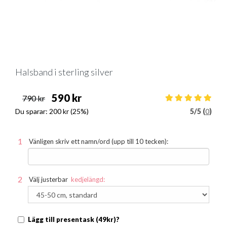
Halsband i sterling silver
590 kr
790 kr
Du sparar:
200 kr
(25%)
5
/
5 (
0
)
Vänligen skriv ett namn/ord (upp till 10 tecken):
Välj justerbar
kedjelängd:
Lägg till presentask (49kr)?