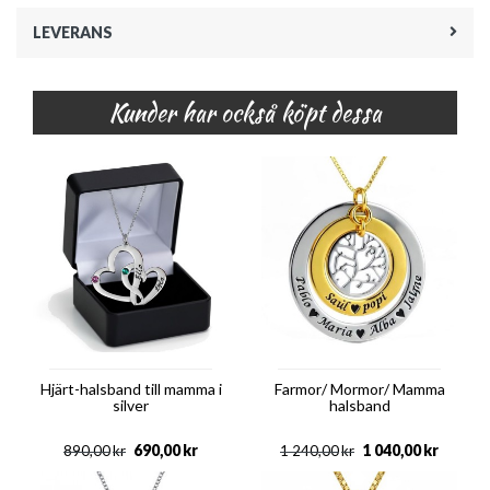
LEVERANS
Kunder har också köpt dessa
Hjärt-halsband till mamma i
Farmor/ Mormor/ Mamma
silver
halsband
690,00
kr
1 040,00
kr
890,00
kr
1 240,00
kr