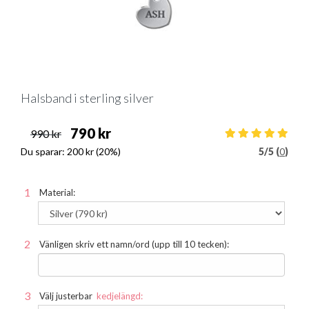
Halsband i sterling silver
790 kr
990 kr
Du sparar:
200 kr
(20%)
5
/
5 (
0
)
Material:
Vänligen skriv ett namn/ord (upp till 10 tecken):
Välj justerbar
kedjelängd: