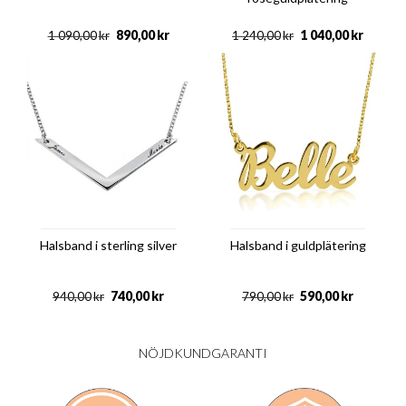
890,00
kr
1 040,00
kr
1 090,00
kr
1 240,00
kr
Halsband i sterling silver
Halsband i guldplätering
740,00
kr
590,00
kr
940,00
kr
790,00
kr
NÖJDKUNDGARANTI