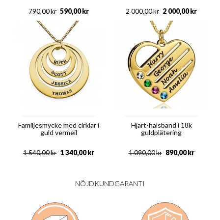
590,00
kr
2 000,00
kr
790,00
kr
2 000,00
kr
Familjesmycke med cirklar i
Hjärt-halsband i 18k
guld vermeil
guldplätering
1 340,00
kr
890,00
kr
1 540,00
kr
1 090,00
kr
NÖJDKUNDGARANTI