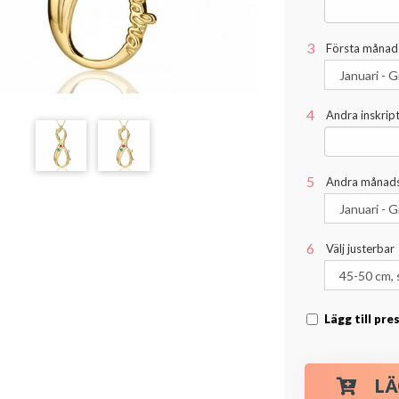
Första månad
Andra inskript
Andra månads
Välj justerbar
Lägg till pr
LÄ