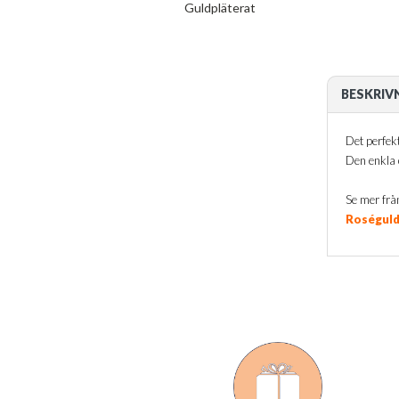
Guldpläterat
BESKRIV
Det perfekt
Den enkla 
Se mer frå
Roséguld