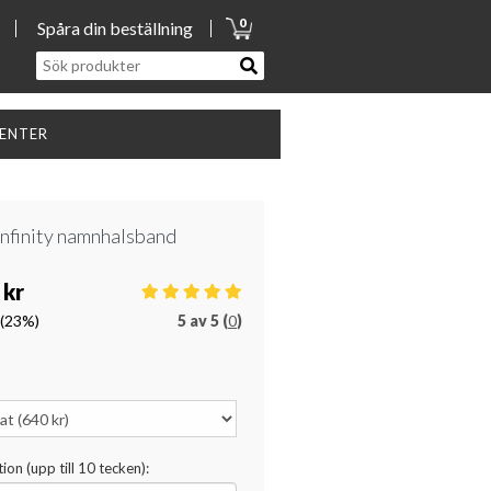
0
Spåra din beställning
SENTER
infinity namnhalsband
 kr
(23%)
5
av
5 (
0
)
ion (upp till 10 tecken):