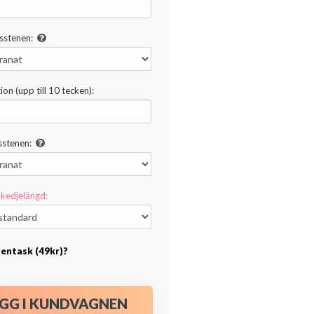
sstenen:
ion (upp till 10 tecken):
stenen:
kedjelängd:
esentask (49kr)?
GG I KUNDVAGNEN