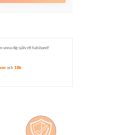
en unna dig själv ett halsband!
lver
och
18k