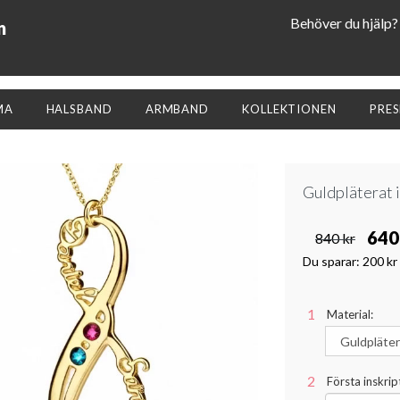
Behöver du hjälp?
n
MA
HALSBAND
ARMBAND
KOLLEKTIONEN
PRE
Guldpläterat 
640
840 kr
Du sparar:
200 kr
Material:
Första inskript