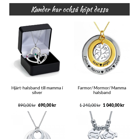
Kunder har också köpt dessa
Hjärt-halsband till mamma i
Farmor/ Mormor/ Mamma
silver
halsband
690,00
kr
1 040,00
kr
890,00
kr
1 240,00
kr