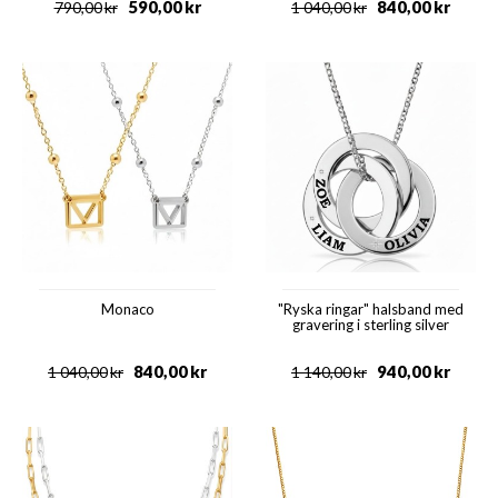
590,00
kr
840,00
kr
790,00
kr
1 040,00
kr
Monaco
"Ryska ringar" halsband med
gravering i sterling silver
840,00
kr
940,00
kr
1 040,00
kr
1 140,00
kr