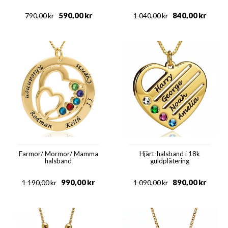
590,00
kr
840,00
kr
790,00
kr
1 040,00
kr
Farmor/ Mormor/ Mamma
Hjärt-halsband i 18k
halsband
guldplätering
990,00
kr
890,00
kr
1 190,00
kr
1 090,00
kr