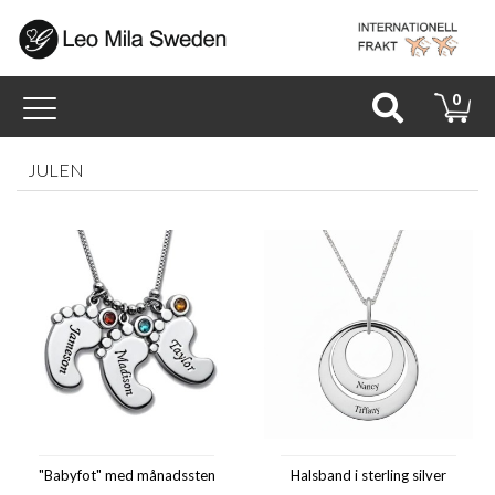
Toggle
0
navigation
JULEN
"Babyfot" med månadssten
Halsband i sterling silver