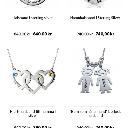
Halsband i sterling silver
Namnhalsband i Sterling Silver
640,00
kr
740,00
kr
840,00
kr
940,00
kr
Hjärt-halsband till mamma i
"Barn som håller hand" berlock
silver
halsband
790,00
kr
740,00
kr
990,00
kr
940,00
kr