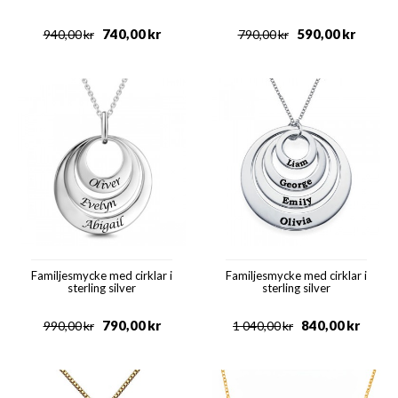
740,00
kr
590,00
kr
940,00
kr
790,00
kr
Familjesmycke med cirklar i
Familjesmycke med cirklar i
sterling silver
sterling silver
790,00
kr
840,00
kr
990,00
kr
1 040,00
kr