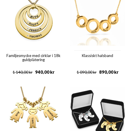
Familjesmycke med cirklar i 18k
Klassiskt halsband
guldplätering
940,00
kr
890,00
kr
1 140,00
kr
1 090,00
kr