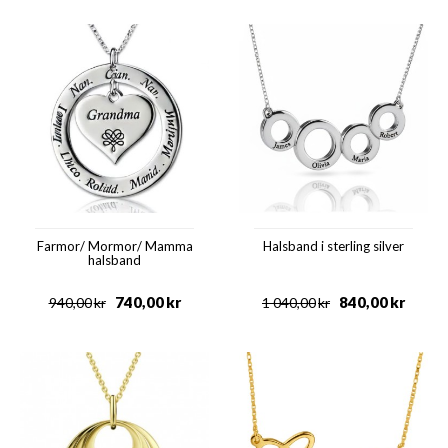
Farmor/ Mormor/ Mamma
Halsband i sterling silver
halsband
740,00
kr
840,00
kr
940,00
kr
1 040,00
kr