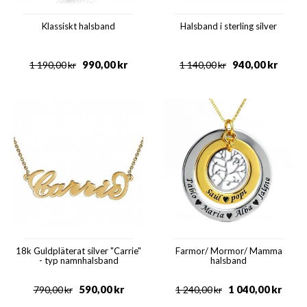
Klassiskt halsband
Halsband i sterling silver
990,00
kr
940,00
kr
1 190,00
kr
1 140,00
kr
18k Guldpläterat silver "Carrie"
Farmor/ Mormor/ Mamma
- typ namnhalsband
halsband
590,00
kr
1 040,00
kr
790,00
kr
1 240,00
kr