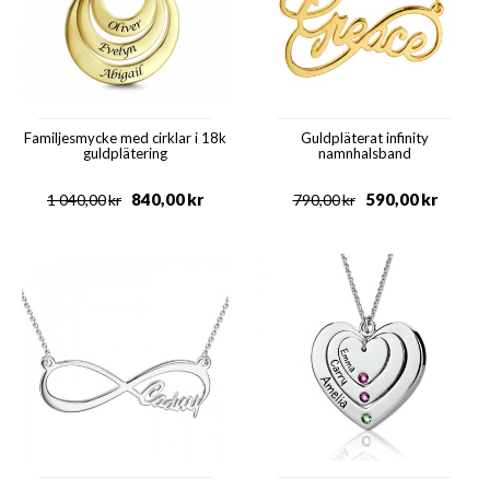
Familjesmycke med cirklar i 18k
Guldpläterat infinity
guldplätering
namnhalsband
840,00
kr
590,00
kr
1 040,00
kr
790,00
kr