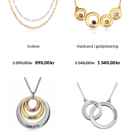
Sydney
Halsband i guldplätering
890,00
kr
1 340,00
kr
1 090,00
kr
1 540,00
kr