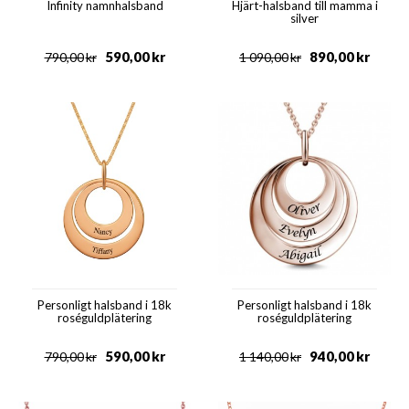
Infinity namnhalsband
Hjärt-halsband till mamma i
silver
590,00
kr
890,00
kr
790,00
kr
1 090,00
kr
Personligt halsband i 18k
Personligt halsband i 18k
roséguldplätering
roséguldplätering
590,00
kr
940,00
kr
790,00
kr
1 140,00
kr