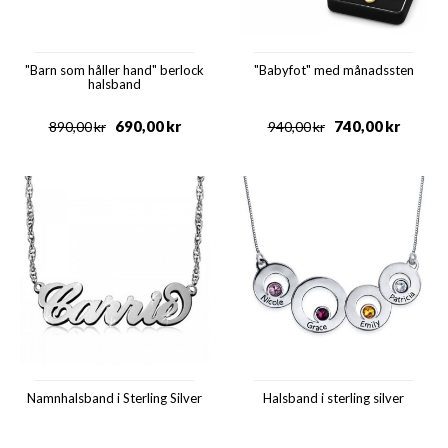
"Barn som håller hand" berlock
"Babyfot" med månadssten
halsband
690,00
kr
740,00
kr
890,00
kr
940,00
kr
Namnhalsband i Sterling Silver
Halsband i sterling silver