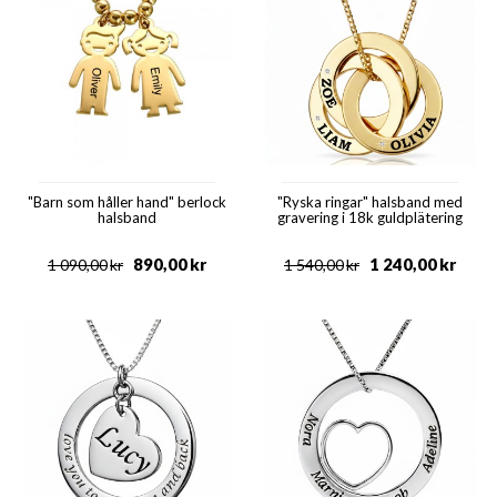
"Barn som håller hand" berlock
"Ryska ringar" halsband med
halsband
gravering i 18k guldplätering
890,00
kr
1 240,00
kr
1 090,00
kr
1 540,00
kr