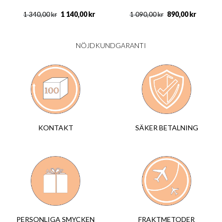
1 140,00
kr
890,00
kr
1 340,00
kr
1 090,00
kr
NÖJDKUNDGARANTI
SÄKER BETALNING
KONTAKT
FRAKTMETODER
PERSONLIGA SMYCKEN