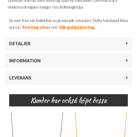
självklart kan du även unna dig själv ett halsband! Den enkla och
moderna designen hänger i en drottningkedja.
Se mer från vår kollektion av graverade smycken. Detta halsband finns
.
också i
Sterling silver
och
18k guldplätering
DETALJER
INFORMATION
LEVERANS
Kunder har också köpt dessa