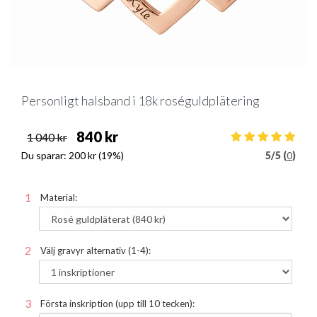
Personligt halsband i 18k roséguldplätering
840 kr
1 040 kr
Du sparar:
200 kr
(19%)
5
/
5 (
0
)
Material:
Välj gravyr alternativ (1-4):
Första inskription (upp till 10 tecken):