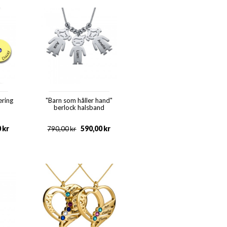
ering
"Barn som håller hand"
berlock halsband
0
kr
590,00
kr
790,00
kr