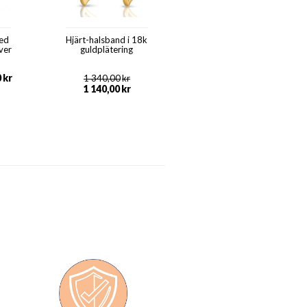
ed
Hjärt-halsband i 18k
lver
guldplätering
0
kr
1 340,00
kr
1 140,00
kr