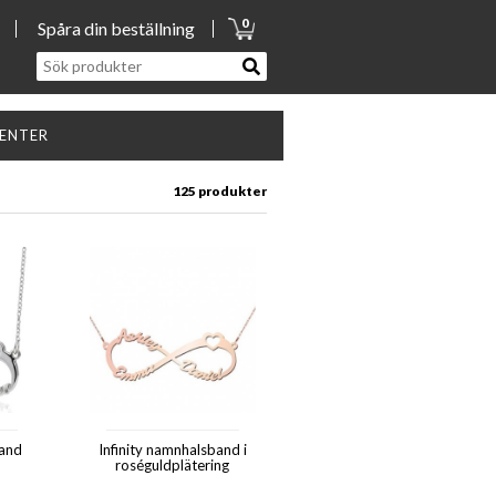
0
Spåra din beställning
SENTER
125 produkter
band
Infinity namnhalsband i
roséguldplätering