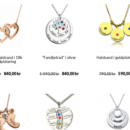
halsband i 18k
"Familjeträd" i silver
Halsband i guldplät
dplätering
840,00
kr
840,00
kr
590,0
r
1 040,00
kr
790,00
kr