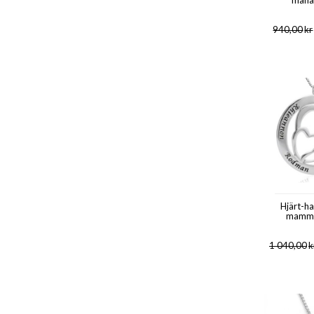
måna
940,00
kr
Hjärt-ha
mamma 
1 040,00
k