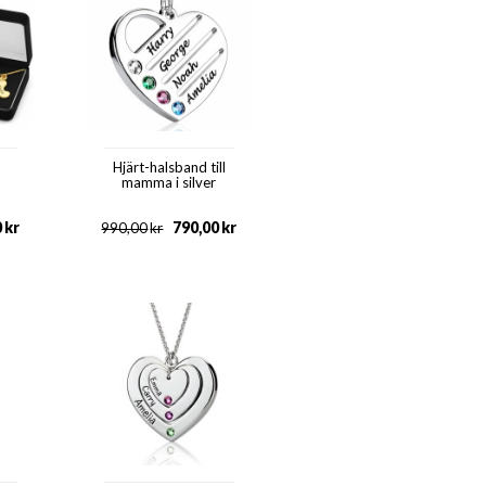
Hjärt-halsband till
mamma i silver
0
kr
790,00
kr
990,00
kr