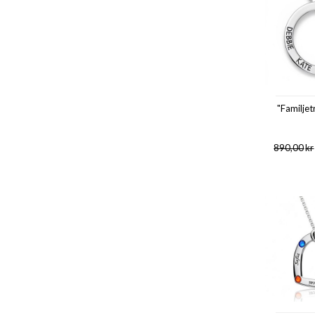
"Familjetr
890,00
kr