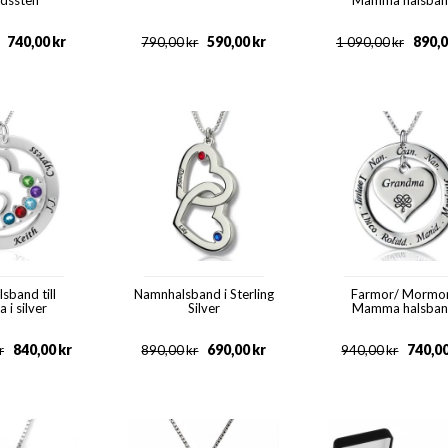
dssten
Mamma halsba
740,00
kr
590,00
kr
890,
790,00
kr
1 090,00
kr
lsband till
Namnhalsband i Sterling
Farmor/ Mormo
i silver
Silver
Mamma halsba
840,00
kr
690,00
kr
740,0
r
890,00
kr
940,00
kr