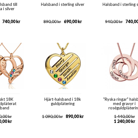
lsband till
Halsband i sterling silver
Halsband i sterling s
i silver
740,00
kr
690,00
kr
740,0
890,00
kr
940,00
kr
iskt 18K
Hjärt-halsband i 18k
"Ryska ringar" hal
dpläterat
guldplätering
med gravyr i
sband
roséguldpläteri
890,00
kr
0,00
kr
1 090,00
kr
1 440,00
kr
0,00
kr
1 240,00
kr