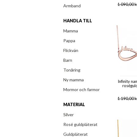
1 090,00
k
Armband
HANDLA TILL
Mamma
Pappa
Flickvän
Barn
Tonåring
Ny mamma
Infinity n
roségul
Mormor och farmor
1 190,00
k
MATERIAL
Silver
Rosé guldpläterat
Guldpläterat