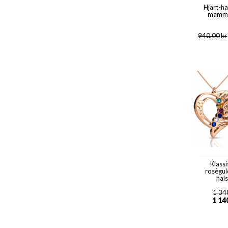
Hjärt-ha
mamma 
940,00
kr
Klass
rosègul
hal
1 34
1 14