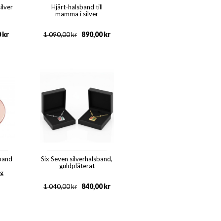
ilver
Hjärt-halsband till
mamma i silver
0
kr
890,00
kr
1 090,00
kr
sband
Six Seven silverhalsband,
guldpläterat
ng
840,00
kr
1 040,00
kr