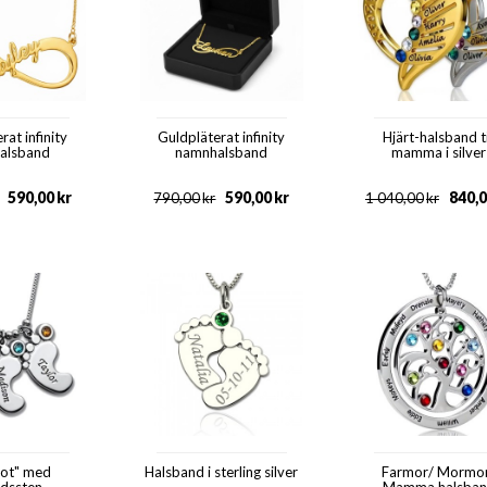
rat infinity
Guldpläterat infinity
Hjärt-halsband ti
alsband
namnhalsband
mamma i silver
590,00
kr
590,00
kr
840,
790,00
kr
1 040,00
kr
fot" med
Halsband i sterling silver
Farmor/ Mormo