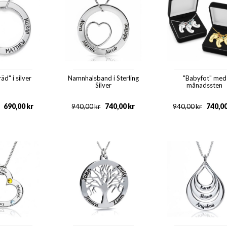
äd" i silver
Namnhalsband i Sterling
"Babyfot" med
Silver
månadssten
690,00
kr
740,00
kr
740,0
940,00
kr
940,00
kr