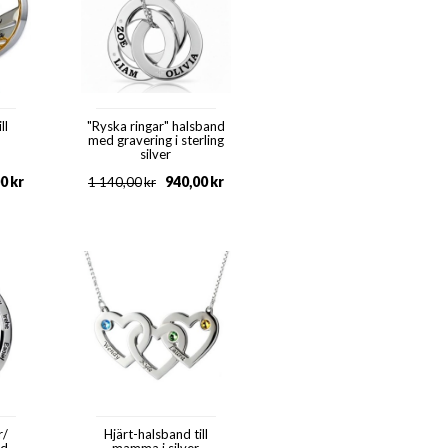
ll
"Ryska ringar" halsband
med gravering i sterling
silver
00
kr
940,00
kr
1 140,00
kr
r/
Hjärt-halsband till