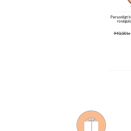
Personligt 
roségul
940,00
kr