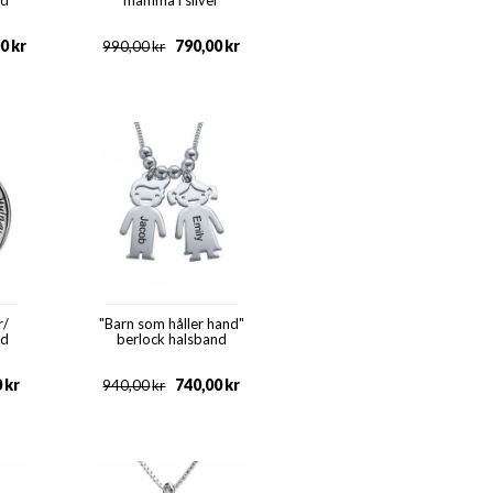
nd
mamma i silver
00
kr
790,00
kr
990,00
kr
r/
"Barn som håller hand"
nd
berlock halsband
0
kr
740,00
kr
940,00
kr