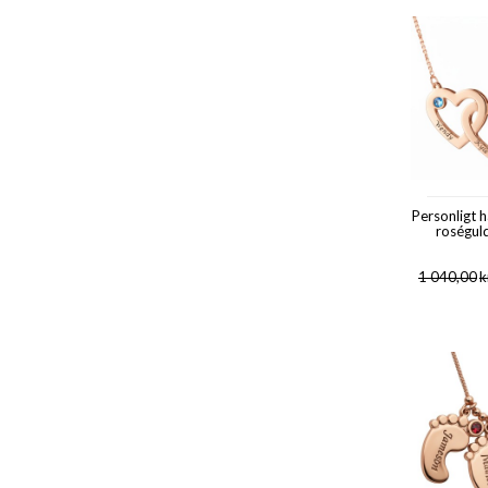
Personligt 
roségul
1 040,00
k