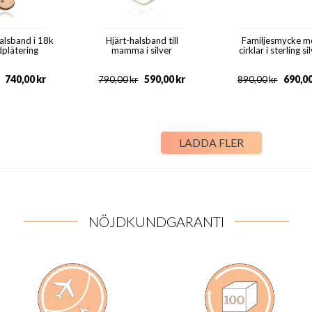
halsband i 18k
Hjärt-halsband till
Familjesmycke m
dplätering
mamma i silver
cirklar i sterling si
740,00
kr
590,00
kr
690,0
790,00
kr
890,00
kr
LADDA FLER
NÖJDKUNDGARANTI