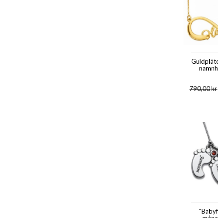
Guldpläte
namnh
790,00
kr
"Baby