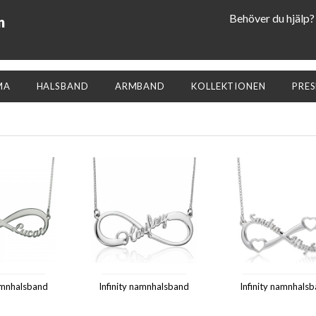
Behöver du hjälp?
n
MA
HALSBAND
ARMBAND
KOLLEKTIONEN
PRE
namnhalsband
Infinity namnhalsband
Infinity namnhals