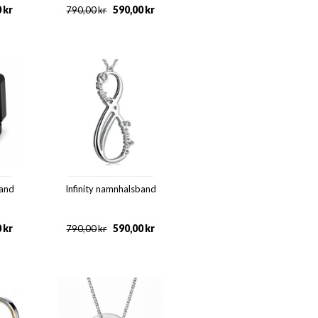
0
kr
590,00
kr
790,00
kr
band
Infinity namnhalsband
0
kr
590,00
kr
790,00
kr